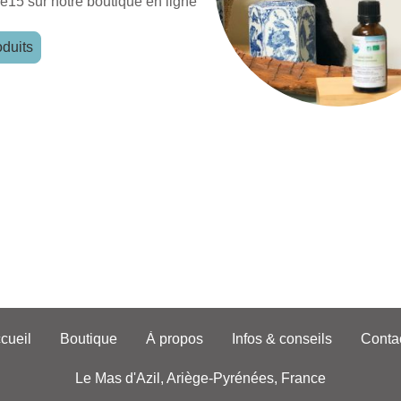
15 sur notre boutique en ligne
duits
cueil
Boutique
À propos
Infos & conseils
Conta
Le Mas d'Azil, Ariège-Pyrénées, France